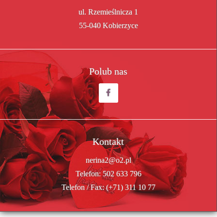
ul. Rzemieślnicza 1
55-040 Kobierzyce
Polub nas
Kontakt
nerina2@o2.pl
Telefon:
502 633 796
Telefon / Fax:
(+71) 311 10 77