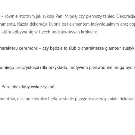
– równie istotnym jak suknia Pani Młodej czy pierwszy taniec. Dekorac
ramentu. Każda dekoracja ślubna jest elementem indywidualnym oraz do
 która odbywa się w trzech podstawowych krokach:
harakteru ceremonii – czy będzie to ślub o charakterze glamour, rust
odniego uroczystości (dla przykładu, motywem przewodnim mogą być z
 Para chciałaby wykorzystać.
mentów, nasi pracownicy będą w stanie przygotować wspaniałe dekoracj