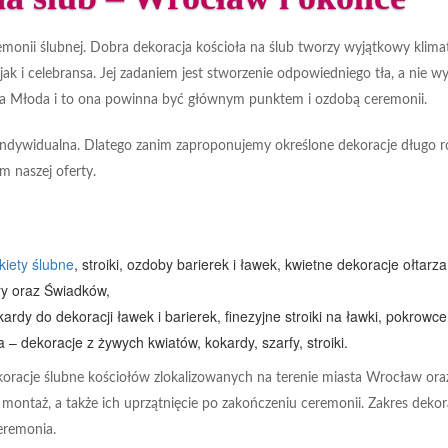
monii ślubnej. Dobra dekoracja kościoła na ślub tworzy wyjątkowy klimat,
jak i celebransa. Jej zadaniem jest stworzenie odpowiedniego tła, a nie w
Para Młoda i to ona powinna być głównym punktem i ozdobą ceremonii.
 indywidualna. Dlatego zanim zaproponujemy określone dekoracje długo 
m naszej oferty.
kiety ślubne
, stroiki, ozdoby barierek i ławek, kwietne dekoracje ołtarza
ry oraz Świadków,
ardy do dekoracji ławek i barierek, finezyjne stroiki na ławki, pokrowce
– dekoracje z żywych kwiatów, kokardy, szarfy, stroiki.
a dekoracje ślubne kościołów zlokalizowanych na terenie miasta Wrocław o
montaż, a także ich uprzątnięcie po zakończeniu ceremonii. Zakres dekora
eremonia.