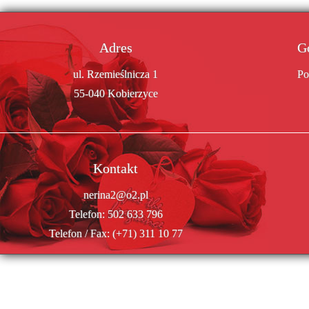
Adres
G
ul. Rzemieślnicza 1
Po
55-040 Kobierzyce
Kontakt
nerina2@o2.pl
Telefon:
502 633 796
Telefon / Fax:
(+71) 311 10 77