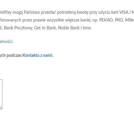
otPay mogą Państwo przesłać potrzebną kwotę przy użyciu kart VISA i M
e oferowanych przez prawie wszystkie większe banki, np. PEKAO, PKO, M
S, Bank Pocztowy, Get In Bank, Noble Bank i inne.
atności
.
nych podczas
Kontaktu z nami
.