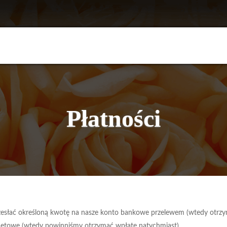
Płatności
zesłać określoną kwotę na nasze konto bankowe przelewem (wtedy otrz
ernetowe (wtedy powinniśmy otrzymać wpłatę natychmiast).