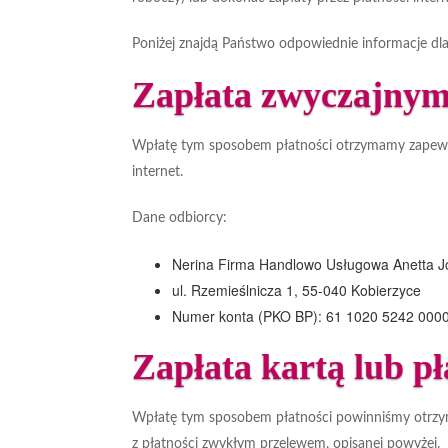
Poniżej znajdą Państwo odpowiednie informacje d
Zapłata zwyczajnym
Wpłatę tym sposobem płatności otrzymamy zapewne d
internet.
Dane odbiorcy:
Nerina Firma Handlowo Usługowa Anetta J
ul. Rzemieślnicza 1, 55-040 Kobierzyce
Numer konta (PKO BP): 61 1020 5242 000
Zapłata kartą lub p
Wpłatę tym sposobem płatności powinniśmy otrzyma
z płatności zwykłym przelewem, opisanej powyżej.