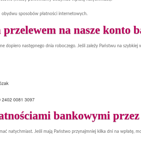
la obydwu sposobów płatności internetowych.
 przelewem na nasze konto 
opiero następnego dnia roboczego. Jeśli zależy Państwu na szybkiej wpł
ózak
0 2402 0081 3097
łatnościami bankowymi przez 
ć natychmiast. Jeśli mają Państwo przynajmniej kilka dni na wpłatę, m