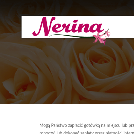
Mogą Państwo zapłacić gotówką na miejscu lub pr
roboczy) lub dokonać zapłaty przez płatności int