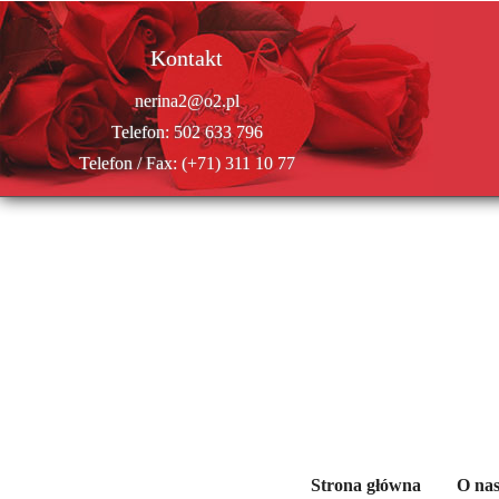
Kontakt
nerina2@o2.pl
Telefon:
502 633 796
Telefon / Fax:
(+71) 311 10 77
Strona główna
O na