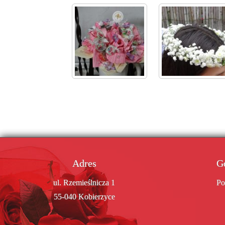
Adres
G
ul. Rzemieślnicza 1
Po
55-040 Kobierzyce